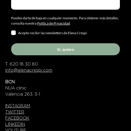
Puedes darte de baja en cualquier momento. Para obtener más detalles,
consulta nuestra
Política de Privacidad
.
Acepto recibir las newsletters de Elena Crespi
Si, quiero
T. 620 18 30 80
info@elenacrespi.com
BCN
NUA clinic
València 263, 3-1
INSTAGRAM
TWITTER
FACEBOOK
LINKEDIN
YOUTUBE