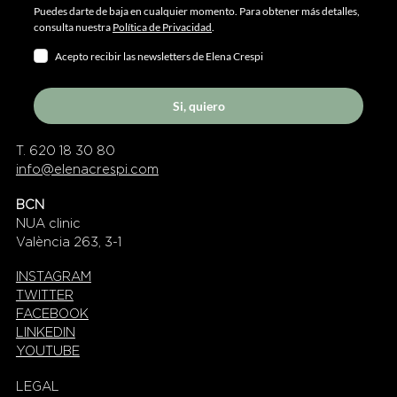
Puedes darte de baja en cualquier momento. Para obtener más detalles,
consulta nuestra
Política de Privacidad
.
Acepto recibir las newsletters de Elena Crespi
Si, quiero
T. 620 18 30 80
info@elenacrespi.com
BCN
NUA clinic
València 263, 3-1
INSTAGRAM
TWITTER
FACEBOOK
LINKEDIN
YOUTUBE
LEGAL