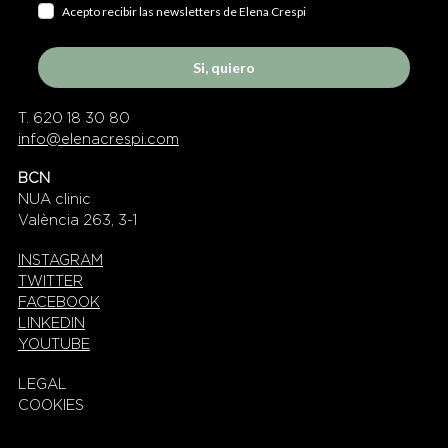
Acepto recibir las newsletters de Elena Crespi
Si, quiero
T. 620 18 30 80
info@elenacrespi.com
BCN
NUA clinic
València 263, 3-1
INSTAGRAM
TWITTER
FACEBOOK
LINKEDIN
YOUTUBE
LEGAL
COOKIES