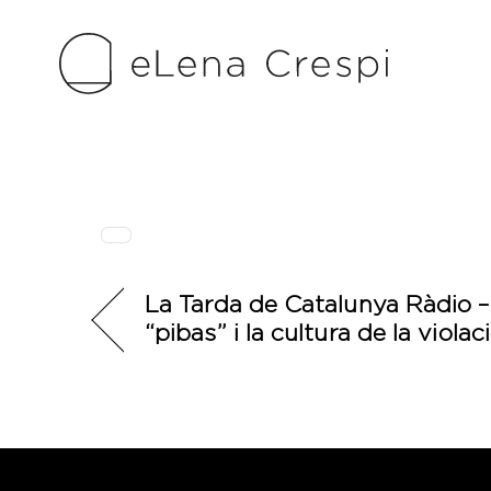
Skip
to
content
La Tarda de Catalunya Ràdio – 
“pibas” i la cultura de la violac