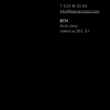
T. 620 18 30 80
info@elenacrespi.com
BCN
NUA clinic
València 263, 3-1