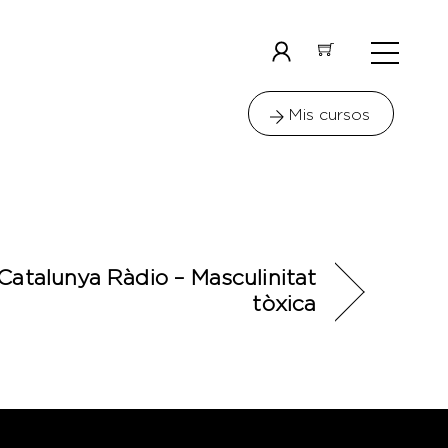
Menu
Icon
label
Mis cursos
Catalunya Ràdio – Masculinitat
tòxica