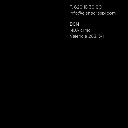
T. 620 18 30 80
info@elenacrespi.com
BCN
NUA clinic
València 263, 3-1