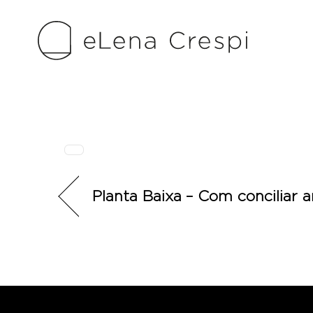
Skip
to
content
Planta Baixa – Com conciliar am