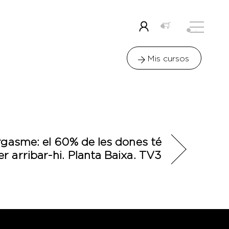
Menu
Icon
label
Mis cursos
orgasme: el 60% de les dones té
r arribar-hi. Planta Baixa. TV3