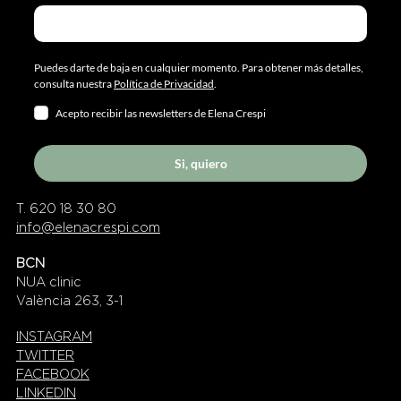
Puedes darte de baja en cualquier momento. Para obtener más detalles,
consulta nuestra
Política de Privacidad
.
Acepto recibir las newsletters de Elena Crespi
Si, quiero
T. 620 18 30 80
info@elenacrespi.com
BCN
NUA clinic
València 263, 3-1
INSTAGRAM
TWITTER
FACEBOOK
LINKEDIN