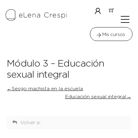
Skip
to
Icon
Me
content
label
Mis cursos
Módulo 3 – Educación
sexual integral
Sesgo machista en la escuela
Educación sexual integral
Volver a: