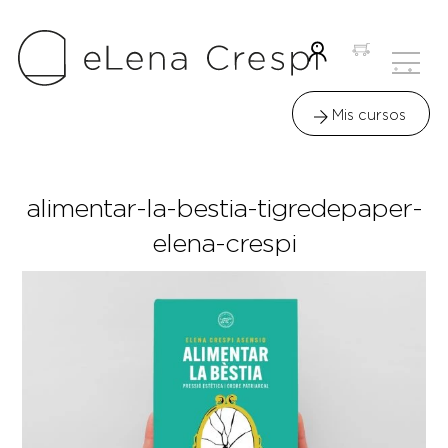
Skip
to
Me
content
Icon
label
Mis cursos
alimentar-la-bestia-tigredepaper-
elena-crespi