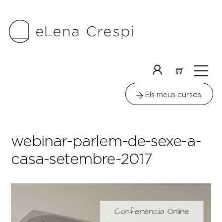
Skip
to
content
Me
Icon
label
Els meus cursos
webinar-parlem-de-sexe-a-
casa-setembre-2017