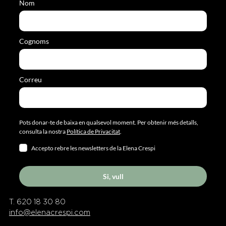
Nom
Cognoms
Correu
Pots donar-te de baixa en qualsevol moment. Per obtenir més detalls,
consulta la nostra
Política de Privacitat
.
Accepto rebre les newsletters de la Elena Crespi
Si, vull
T. 620 18 30 80
info@elenacrespi.com