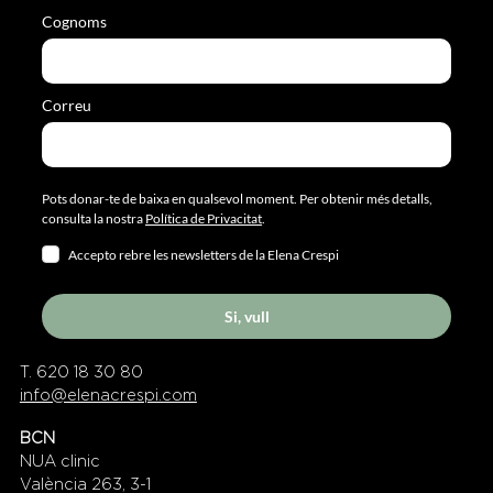
Cognoms
Correu
Pots donar-te de baixa en qualsevol moment. Per obtenir més detalls,
consulta la nostra
Política de Privacitat
.
Accepto rebre les newsletters de la Elena Crespi
Si, vull
T. 620 18 30 80
info@elenacrespi.com
BCN
NUA clinic
València 263, 3-1