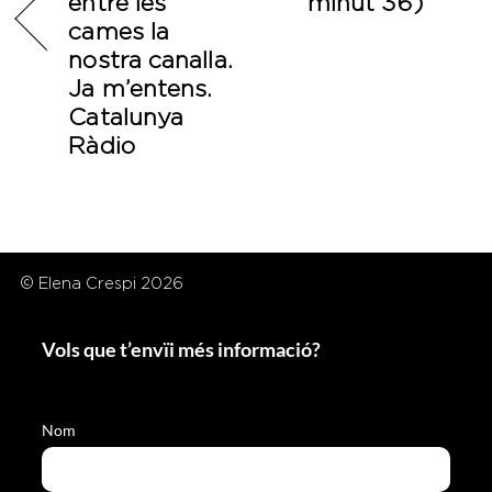
entre les
minut 36)
cames la
nostra canalla.
Ja m’entens.
Catalunya
Ràdio
© Elena Crespi 2026
Vols que t’envïi més informació?
Nom