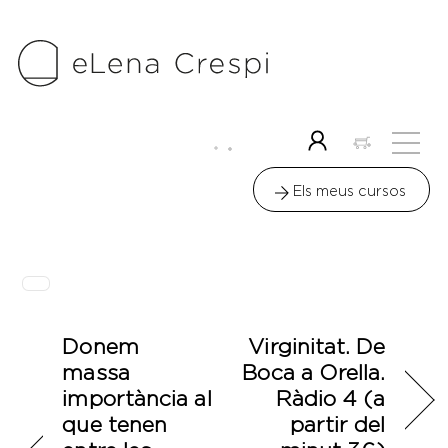
Skip
to
content
Me
Icon
label
Els meus cursos
Donem
Virginitat. De
massa
Boca a Orella.
importància al
Ràdio 4 (a
que tenen
partir del