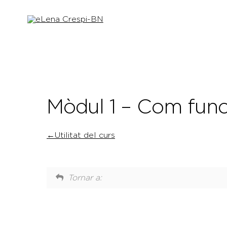
Skip
to
content
Mòdul 1 – Com func
Utilitat del curs
Tornar a: