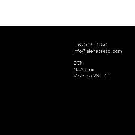
T. 620 18 30 80
info@elenacrespi.com
BCN
NUA clinic
València 263, 3-1