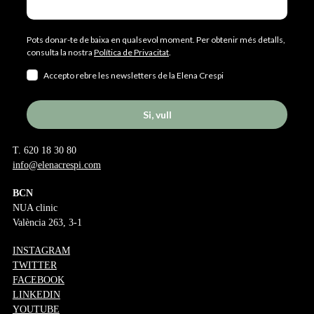
Pots donar-te de baixa en qualsevol moment. Per obtenir més detalls,
consulta la nostra
Política de Privacitat
.
Accepto rebre les newsletters de la Elena Crespi
Si, vull
T. 620 18 30 80
info@elenacrespi.com
BCN
NUA clinic
València 263, 3-1
INSTAGRAM
TWITTER
FACEBOOK
LINKEDIN
YOUTUBE