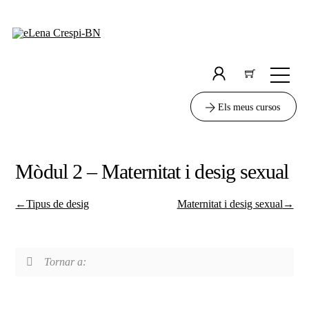
Skip
to
content
Men
Icon
label
Els meus cursos
Mòdul 2 – Maternitat i desig sexual
Tipus de desig
Maternitat i desig sexual
Tornar a: