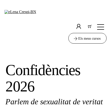
Skip
to
content
Men
Icon
label
Els meus cursos
Confidències
2026
Parlem de sexualitat de veritat