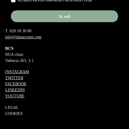
Accepto rebre les newsletters de la Elena Crespi
Si, vull
T. 620 18 30 80
info@elenacrespi.com
BCN
NUA clinic
València 263, 3-1
INSTAGRAM
TWITTER
FACEBOOK
LINKEDIN
YOUTUBE
LEGAL
COOKIES