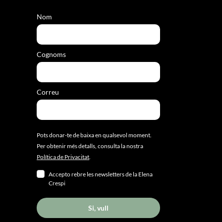
Nom
Cognoms
Correu
Pots donar-te de baixa en qualsevol moment.
Per obtenir més detalls, consulta la nostra
Política de Privacitat
.
Accepto rebre les newsletters de la Elena
Crespi
Si, vull