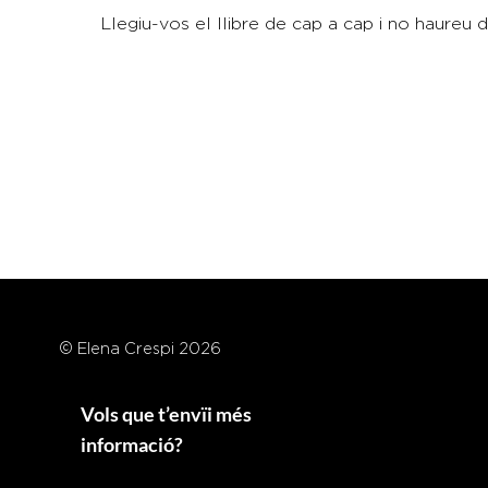
Llegiu-vos el llibre de cap a cap i no haureu d
© Elena Crespi 2026
Vols que t’envïi més
informació?