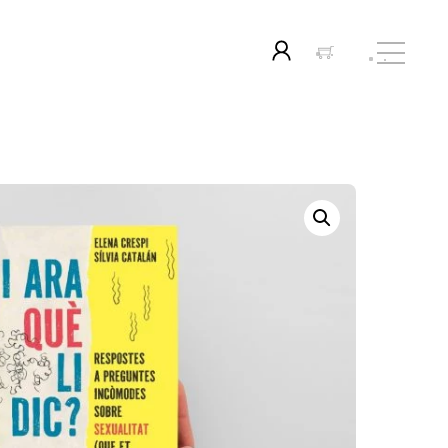
Menu
Icon
label