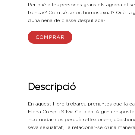
Per què a les persones grans els agrada el se
trencar? Com sé si soc homosexual? Què faig
d’una nena de classe despullada?
COMPRAR
Descripció
En aquest llibre trobareu preguntes que la c
Elena Crespi i Sílvia Catalán. Alguna respos
incomodar-nos perquè reflexionem, qüestionem
seva sexualitat, i a relacionar-se d’una manera 