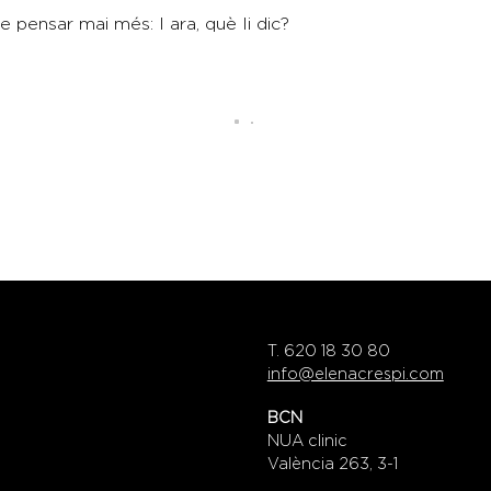
e pensar mai més: I ara, què li dic?
T. 620 18 30 80
info@elenacrespi.com
BCN
NUA clinic
València 263, 3-1