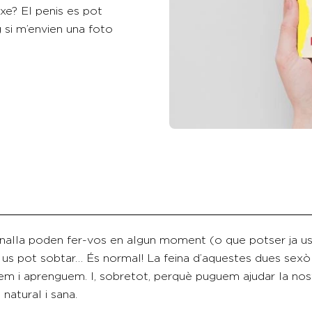
xe? El penis es pot
 si m’envien una foto
analla poden fer-vos en algun moment (o que potser ja u
ta us pot sobtar… És normal! La feina d’aquestes dues se
 i aprenguem. I, sobretot, perquè puguem ajudar la nostr
natural i sana.