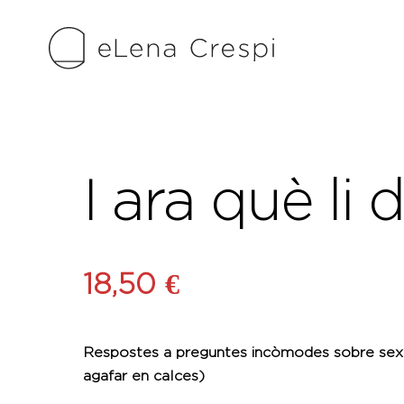
Skip
to
content
I ara què li 
18,50
€
Respostes a preguntes incòmodes sobre sexu
agafar en calces)