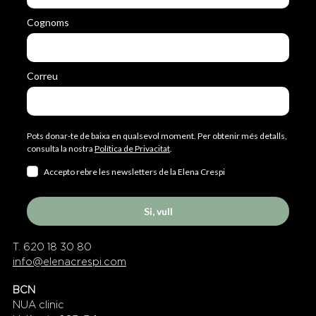
Cognoms
Correu
Pots donar-te de baixa en qualsevol moment. Per obtenir més detalls,
consulta la nostra
Política de Privacitat
.
Accepto rebre les newsletters de la Elena Crespi
Si, vull
T. 620 18 30 80
info@elenacrespi.com
BCN
NUA clinic