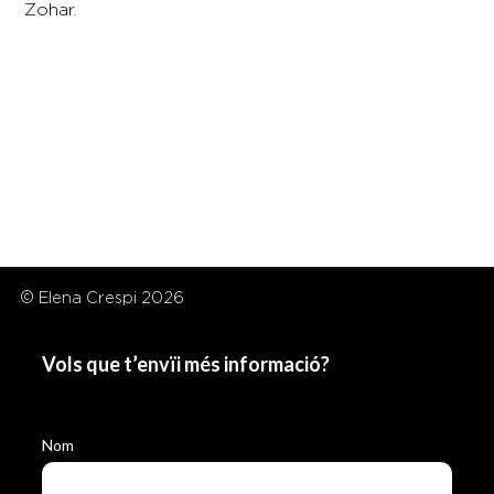
Zohar.
© Elena Crespi 2026
Vols que t’envïi més informació?
Nom