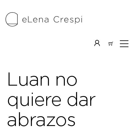
Skip
to
content
Me
Icon
label
Luan no
quiere dar
abrazos