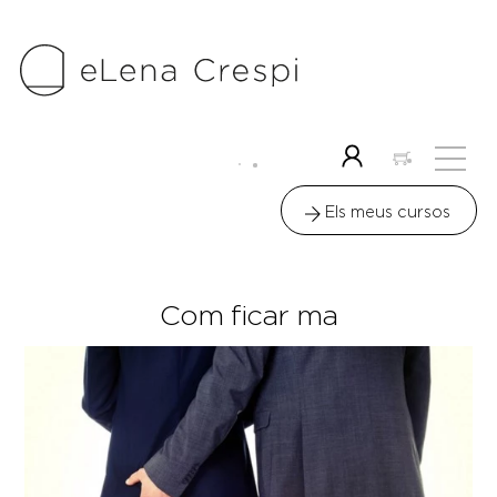
Skip
to
content
Me
Icon
label
Els meus cursos
Com ficar ma