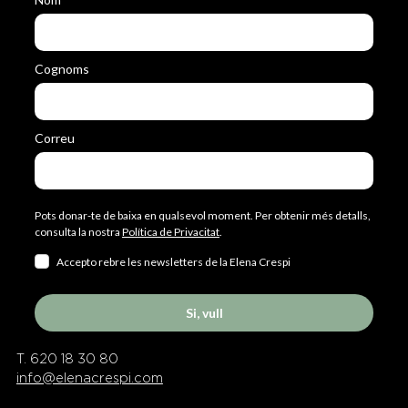
Cognoms
Correu
Pots donar-te de baixa en qualsevol moment. Per obtenir més detalls,
consulta la nostra
Política de Privacitat
.
Accepto rebre les newsletters de la Elena Crespi
Si, vull
T. 620 18 30 80
info@elenacrespi.com