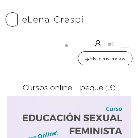
Skip
to
content
Me
Icon
label
Els meus cursos
Cursos online – peque (3)