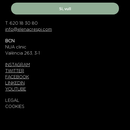
Si, vull
T. 620 18 30 80
info@elenacrespi.com
BCN
NUA clinic
València 263, 3-1
INSTAGRAM
TWITTER
FACEBOOK
LINKEDIN
YOUTUBE
LEGAL
COOKIES