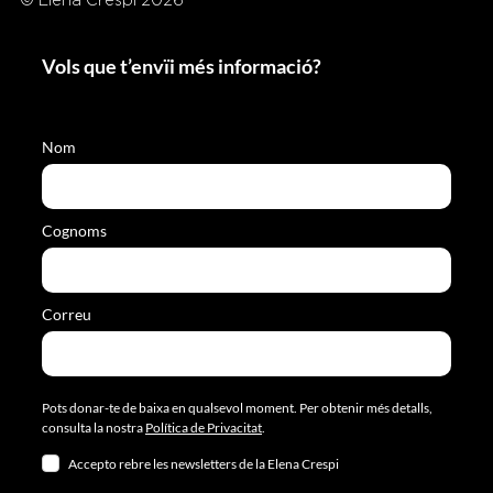
© Elena Crespi 2026
Vols que t’envïi més informació?
Nom
Cognoms
Correu
Pots donar-te de baixa en qualsevol moment. Per obtenir més detalls,
consulta la nostra
Política de Privacitat
.
Accepto rebre les newsletters de la Elena Crespi