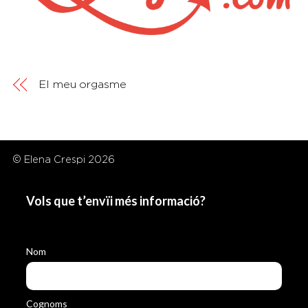
El meu orgasme
© Elena Crespi 2026
Vols que t’envïi més informació?
Nom
Cognoms