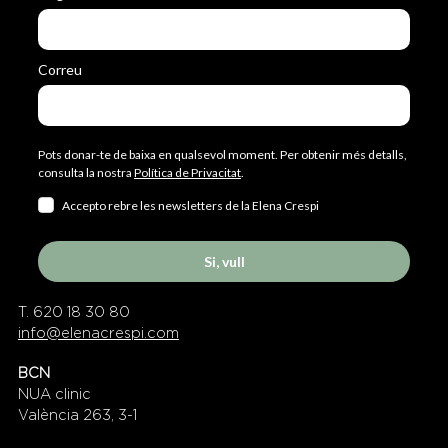
Correu
Pots donar-te de baixa en qualsevol moment. Per obtenir més detalls,
consulta la nostra
Política de Privacitat
.
Accepto rebre les newsletters de la Elena Crespi
Si, vull
T. 620 18 30 80
info@elenacrespi.com
BCN
NUA clinic
València 263, 3-1