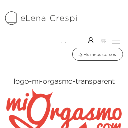
Skip
to
content
Me
Icon
label
Els meus cursos
logo-mi-orgasmo-transparent