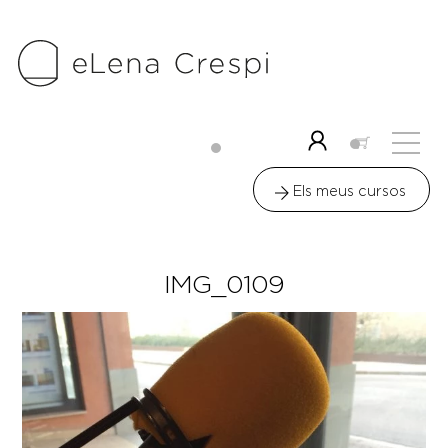
Skip
to
content
Me
Icon
label
Els meus cursos
IMG_0109