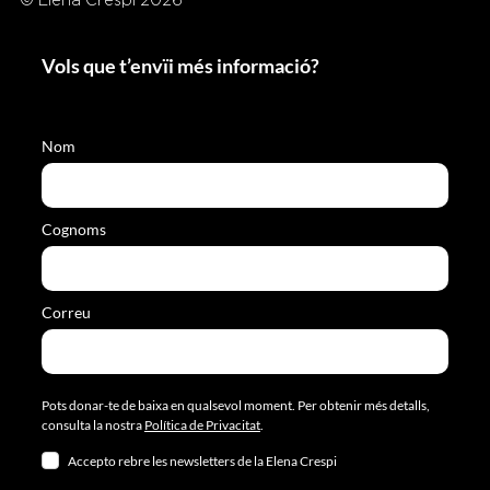
© Elena Crespi 2026
Vols que t’envïi més informació?
Nom
Cognoms
Correu
Pots donar-te de baixa en qualsevol moment. Per obtenir més detalls,
consulta la nostra
Política de Privacitat
.
Accepto rebre les newsletters de la Elena Crespi