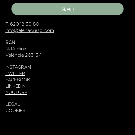
Si, vull
T. 620 18 30 80
info@elenacrespi.com
BCN
NUA clinic
València 263, 3-1
INSTAGRAM
TWITTER
FACEBOOK
LINKEDIN
YOUTUBE
LEGAL
COOKIES