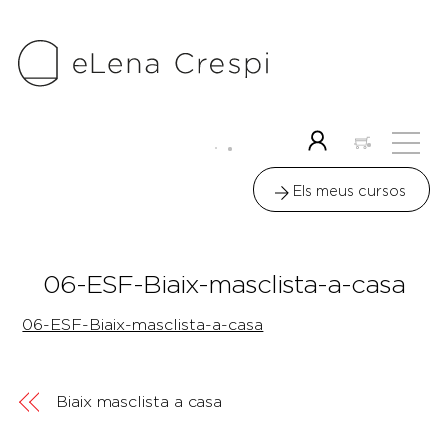
Skip
to
content
Me
Icon
label
Els meus cursos
06-ESF-Biaix-masclista-a-casa
06-ESF-Biaix-masclista-a-casa
Biaix masclista a casa