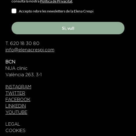
consulta la nostra
Política de Privacitat
.
Accepto rebre les newsletters de la Elena Crespi
Si, vull
T. 620 18 30 80
info@elenacrespi.com
BCN
NUA clinic
València 263, 3-1
INSTAGRAM
TWITTER
FACEBOOK
LINKEDIN
YOUTUBE
LEGAL
COOKIES