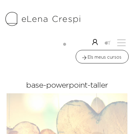
Skip
to
content
Me
Icon
label
Els meus cursos
base-powerpoint-taller