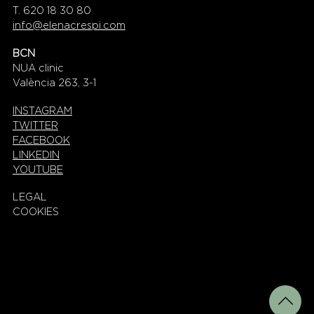
T. 620 18 30 80
info@elenacrespi.com
BCN
NUA clinic
València 263, 3-1
INSTAGRAM
TWITTER
FACEBOOK
LINKEDIN
YOUTUBE
LEGAL
COOKIES