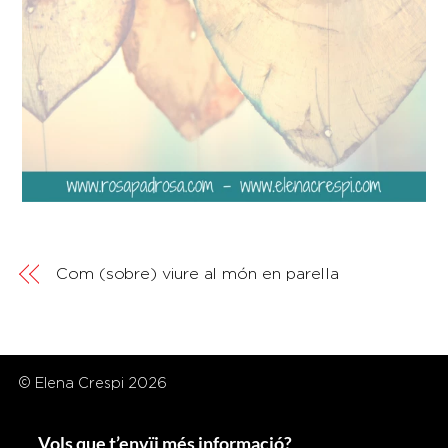
Com (sobre) viure al món en parella
© Elena Crespi 2026
Vols que t’envïi més informació?