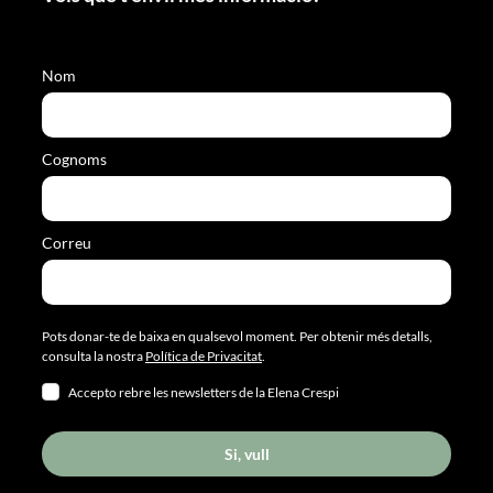
Nom
Cognoms
Correu
Pots donar-te de baixa en qualsevol moment. Per obtenir més detalls,
consulta la nostra
Política de Privacitat
.
Accepto rebre les newsletters de la Elena Crespi
Si, vull