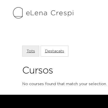
Skip
to
content
Tots
Destacats
Cursos
No courses found that match your selection.