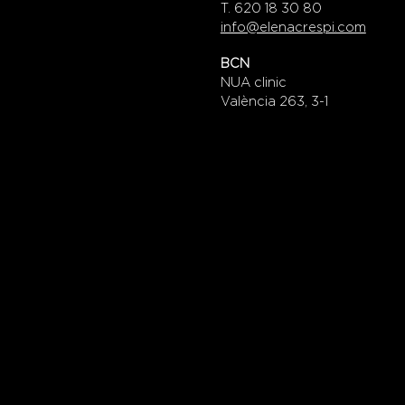
T. 620 18 30 80
info@elenacrespi.com
BCN
NUA clinic
València 263, 3-1