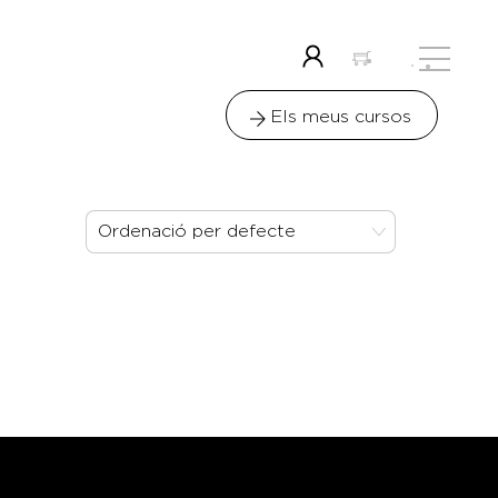
Menu
Icon
label
Els meus cursos