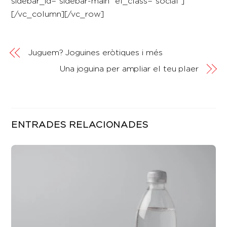
sidebar_id=”sidebar-main” el_class=”social”]
[/vc_column][/vc_row]
Juguem? Joguines eròtiques i més
Una joguina per ampliar el teu plaer
ENTRADES RELACIONADES