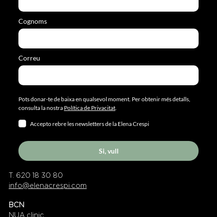
Cognoms
Correu
Pots donar-te de baixa en qualsevol moment. Per obtenir més detalls,
consulta la nostra
Política de Privacitat
.
Accepto rebre les newsletters de la Elena Crespi
Si, vull
T. 620 18 30 80
info@elenacrespi.com
BCN
NUA clinic