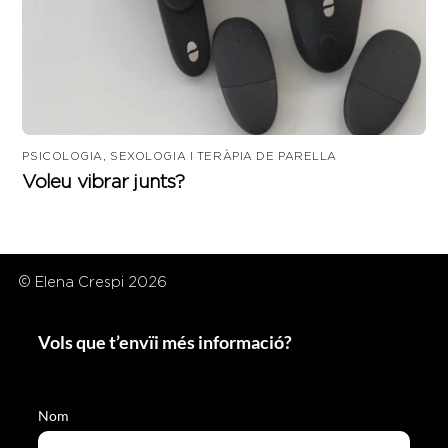
PSICOLOGIA, SEXOLOGIA I TERÀPIA DE PARELLA
Voleu vibrar junts?
© Elena Crespi 2026
Vols que t’envïi més informació?
Nom