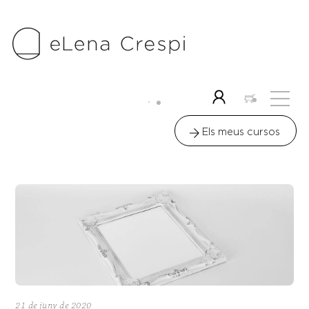
Skip
to
content
Me
Icon
label
Els meus cursos
21 de juny de 2020