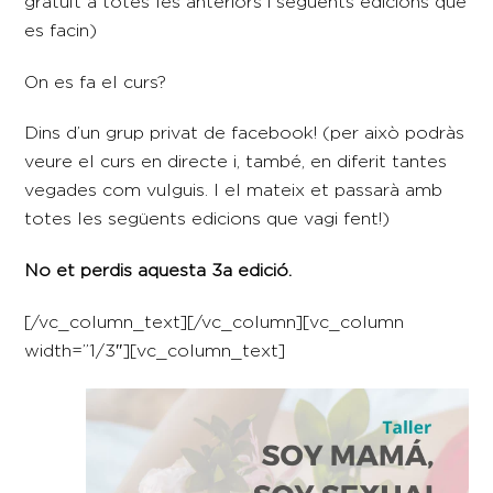
gratuït a totes les anteriors i següents edicions que
es facin)
On es fa el curs?
Dins d’un grup privat de facebook! (per això podràs
veure el curs en directe i, també, en diferit tantes
vegades com vulguis. I el mateix et passarà amb
totes les següents edicions que vagi fent!)
No et perdis aquesta 3a edició.
[/vc_column_text][/vc_column][vc_column
width=”1/3″][vc_column_text]